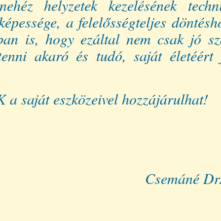
éz helyzetek kezelésének technik
képessége, a felelősségteljes döntésh
ban is, hogy ezáltal nem csak jó s
enni akaró és tudó, saját életéért 
 a saját eszközeivel hozzájárulhat!
Dr. Váradi 
lnö