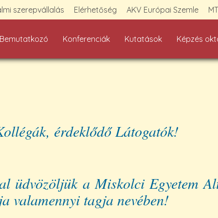
lmi szerepvállalás
Elérhetőség
AKV Európai Szemle
MT
Bemutatkozó
Konferenciák
Kutatások
Képzés okt
 Kollégák, érdeklődő Látogatók!
 üdvözöljük a Miskolci Egyetem Alte
ja valamennyi tagja nevében!