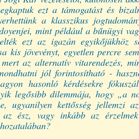
egkaptuk ezt a támogatást és bizal
yerhettünk a klasszikus jogtudomán
doyenjei, mint például a bűnügyi vag
zelték ezt az igazán egyikőjükhöz
a kis jövevényt, egyetlen percre sem
 mert az alternatív vitarendezés, min
mondhatni jól forintosítható - hasz
nagyon hasonló kérdésekre fókuszá
egyik legősibb dilemmája, hogy „a n
e, ugyanilyen kettősség jellemzi 
m, az ész, vagy inkább az érzelmek
ghozatalában?