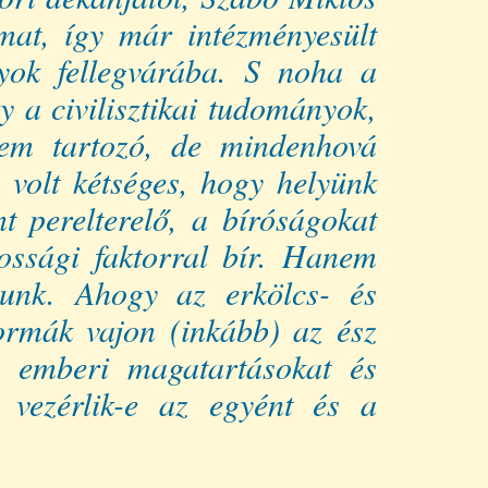
mat, így már intézményesült
yok fellegvárába. S noha a
y a civilisztikai tudományok,
 sem tartozó, de mindenhová
 volt kétséges, hogy helyünk
t perelterelő, a bíróságokat
nossági faktorral bír. Hanem
lunk. Ahogy az erkölcs- és
ormák vajon (inkább) az ész
az emberi magatartásokat és
 vezérlik-e az egyént és a