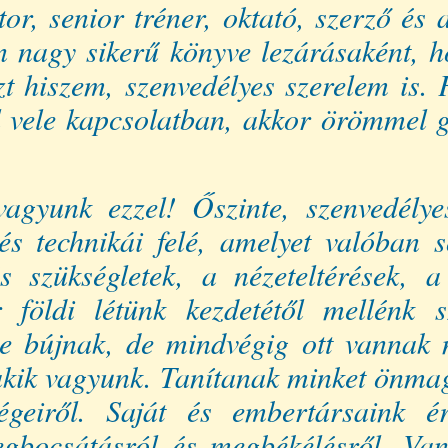
or, senior tréner, oktató, szerző és 
n nagy sikerű könyve lezárásaként,
t hiszem, szenvedélyes szerelem is. F
l vele kapcsolatban, akkor örömmel 
gyunk ezzel! Őszinte, szenvedélye
 és technikái felé, amelyet valóba
és szükségletek, a nézeteltérések, 
r földi létünk kezdetétől mellénk
 bújnak, de mindvégig ott vannak m
 akik vagyunk. Tanítanak minket önma
égeiről. Saját és embertársaink é
megbocsátásról és megbékélésről. Va