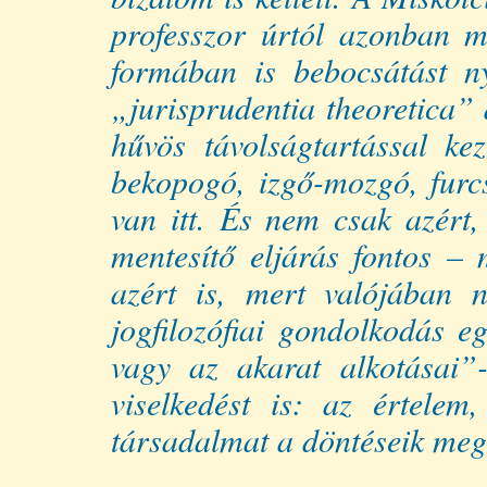
professzor úrtól azonban m
formában is bebocsátást n
„jurisprudentia theoretica” 
hűvös távolságtartással ke
bekopogó, izgő-mozgó, furcs
van itt. És nem csak azért,
mentesítő eljárás fontos – 
azért is, mert valójában 
jogfilozófiai gondolkodás 
vagy az akarat alkotásai”-
viselkedést is: az értele
társadalmat a döntéseik me