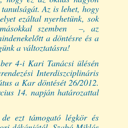
 tanulságát. Az is lehet, hogy
yet ezáltal nyerhetünk, sok
s másokkal szemben –, az
indenekelőtt a döntésre és a
günk a változtatásra!
er 4-i Kari Tanácsi ülésén
endezési Interdiszciplináris
nátus a Kar döntését 26/2012.
cius 14. napján határozattal
 de ezt támogató légkör és
kori dékánjától, Szabó Miklós