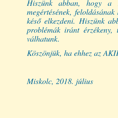
Hiszünk abban, hogy a neh
megértésének, feloldásának 
késő elkezdeni. Hiszünk ab
problémák iránt érzékeny, t
válhatunk.
Köszönjük, ha ehhez az AKIK
Miskolc, 2018. július
Csemáné 
e