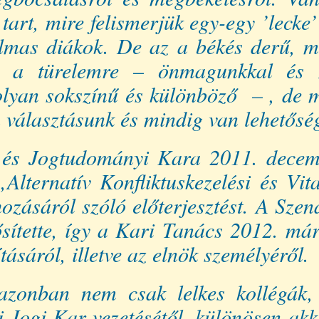
art, mire felismerjük egy-egy ’lecke’
mas diákok. De az a békés derű, mel
t: a türelemre – önmagunkkal é
olyan sokszínű és különböző – , de m
 választásunk és mindig van lehetősé
 és Jogtudományi Kara 2011. decemb
lternatív Konfliktuskezelési és Vitar
ozásáról szóló előterjesztést. A Sze
ítette, így a Kari Tanács 2012. már
sáról, illetve az elnök személyéről.
zonban nem csak lelkes kollégák,
ci Jogi Kar vezetésétől, különösen ak