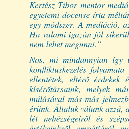
Kertész Tibor mentor-mediát
egyetemi docense írta méltá
egy módszer. A mediáció, az
Ha valami igazán jól sikerü
nem lehet megunni.”
Nos, mi mindannyian így va
konfliktuskezelés folyamata
ellentétek, eltérő érdekek 
kísérőtársaink, melyek má
múlásával más-más jelmezbe
érünk. Általuk válunk azzá,
lét nehézségeiről és széps
értékeinkről, empátiáról, 