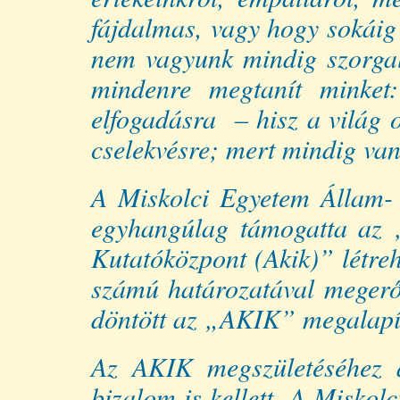
fájdalmas, vagy hogy sokáig t
nem vagyunk mindig szorgal
mindenre megtanít minke
elfogadásra – hisz a világ 
cselekvésre; mert mindig van
A Miskolci Egyetem Állam-
egyhangúlag támogatta az „A
Kutatóközpont (Akik)” létreh
számú határozatával megerős
döntött az „AKIK” megalapítá
Az AKIK megszületéséhez a
bizalom is kellett. A Miskol