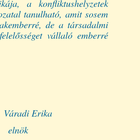
ája, a konfliktushelyzetek
ozatal tanulható, amit sosem
zakemberré, de a társadalmi
felelősséget vállaló emberré
Erika
k