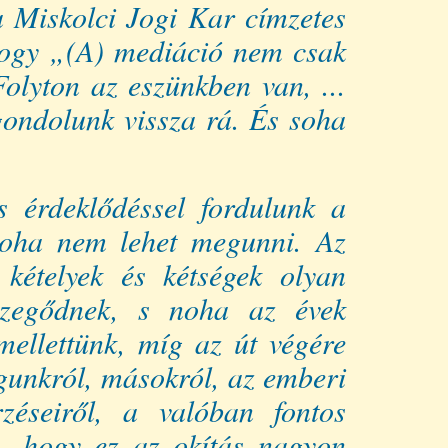
a Miskolci Jogi Kar címzetes
 hogy „(A) mediáció nem csak
olyton az eszünkben van, ...
gondolunk vissza rá. És soha
s érdeklődéssel fordulunk a
n soha nem lehet megunni. Az
a kételyek és kétségek olyan
 szegődnek, s noha az évek
ellettünk, míg az út végére
gunkról, másokról, az emberi
rzéseiről, a valóban fontos
n, hogy ez az okítás nagyon