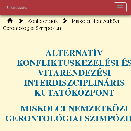
Togg
navi
Konferenciák
Miskolci Nemzetközi
Gerontológiai Szimpózium
ALTERNATÍV
KONFLIKTUSKEZELÉSI É
VITARENDEZÉSI
INTERDISZCIPLINÁRIS
KUTATÓKÖZPONT
MISKOLCI NEMZETKÖZI
GERONTOLÓGIAI SZIMPÓZ