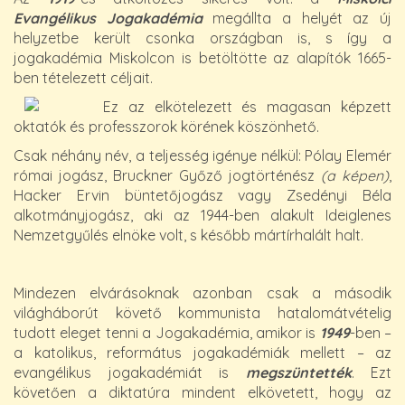
Evangélikus Jogakadémia
megállta a helyét az új
helyzetbe került csonka országban is, s így a
jogakadémia Miskolcon is betöltötte az alapítók 1665-
ben tételezett céljait.
Ez az elkötelezett és magasan képzett
oktatók és professzorok körének köszönhető.
Csak néhány név, a teljesség igénye nélkül: Pólay Elemér
római jogász, Bruckner Győző jogtörténész
(a képen)
,
Hacker Ervin büntetőjogász vagy Zsedényi Béla
alkotmányjogász, aki az 1944-ben alakult Ideiglenes
Nemzetgyűlés elnöke volt, s később mártírhalált halt.
Mindezen elvárásoknak azonban csak a második
világháborút követő kommunista hatalomátvételig
tudott eleget tenni a Jogakadémia, amikor is
1949
-ben –
a katolikus, református jogakadémiák mellett – az
evangélikus jogakadémiát is
megszüntették
. Ezt
követően a diktatúra mindent elkövetett, hogy az