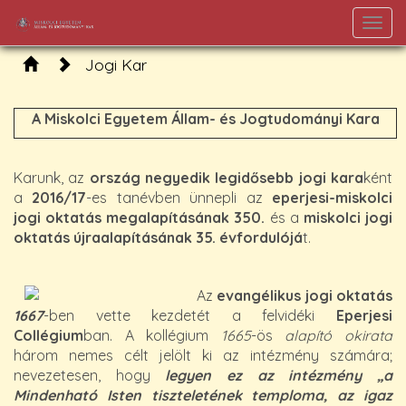
Togg
navi
Jogi Kar
A Miskolci Egyetem Állam- és Jogtudományi Kara
Karunk, az
ország negyedik legidősebb jogi kara
ként
a
2016/17
-es tanévben ünnepli az
eperjesi-miskolci
jogi oktatás megalapításának 350.
és a
miskolci jogi
oktatás újraalapításának 35. évfordulójá
t.
Az
evangélikus jogi oktatás
1667
-ben vette kezdetét a felvidéki
Eperjesi
Collégium
ban. A kollégium
1665
-ös
alapító okirata
három nemes célt jelölt ki az intézmény számára;
nevezetesen, hogy
legyen ez az intézmény „a
Mindenható Isten tiszteletének temploma, az igaz