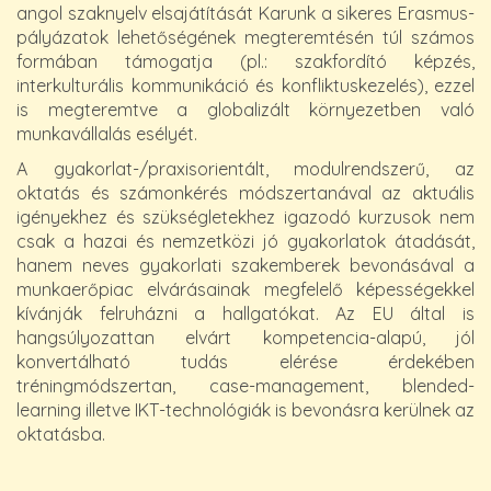
angol szaknyelv elsajátítását Karunk a sikeres Erasmus-
pályázatok lehetőségének megteremtésén túl számos
formában támogatja (pl.: szakfordító képzés,
interkulturális kommunikáció és konfliktuskezelés), ezzel
is megteremtve a globalizált környezetben való
munkavállalás esélyét.
A gyakorlat-/praxisorientált, modulrendszerű, az
oktatás és számonkérés módszertanával az aktuális
igényekhez és szükségletekhez igazodó kurzusok nem
csak a hazai és nemzetközi jó gyakorlatok átadását,
hanem neves gyakorlati szakemberek bevonásával a
munkaerőpiac elvárásainak megfelelő képességekkel
kívánják felruházni a hallgatókat. Az EU által is
hangsúlyozattan elvárt kompetencia-alapú, jól
konvertálható tudás elérése érdekében
tréningmódszertan, case-management, blended-
learning illetve IKT-technológiák is bevonásra kerülnek az
oktatásba.