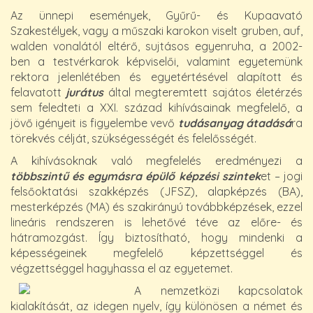
Az ünnepi események, Gyűrű- és Kupaavató
Szakestélyek, vagy a műszaki karokon viselt gruben, auf,
walden vonalától eltérő, sujtásos egyenruha, a 2002-
ben a testvérkarok képviselői, valamint egyetemünk
rektora jelenlétében és egyetértésével alapított és
felavatott
jurátus
által megteremtett sajátos életérzés
sem feledteti a XXI. század kihívásainak megfelelő, a
jövő igényeit is figyelembe vevő
tudásanyag átadásá
ra
törekvés célját, szükségességét és felelősségét.
A kihívásoknak való megfelelés eredményezi a
többszintű és egymásra épülő képzési szintek
et – jogi
felsőoktatási szakképzés (JFSZ), alapképzés (BA),
mesterképzés (MA) és szakirányú továbbképzések, ezzel
lineáris rendszeren is lehetővé téve az előre- és
hátramozgást. Így biztosítható, hogy mindenki a
képességeinek megfelelő képzettséggel és
végzettséggel hagyhassa el az egyetemet.
A nemzetközi kapcsolatok
kialakítását, az idegen nyelv, így különösen a német és