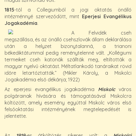
magas színvonalú volt.
1815
-től a Collegiumból a jogi oktatás önálló
intézménnyé szerveződött, mint
Eperjesi Evangélikus
Jogakadémia
.
A Felvidék cseh
megszállása, és az önálló csehszlovák állam deklarálása
után a helyzet bizonytalanná, a trianoni
békediktátummal pedig reménytelenné vált. „Kollégiumi
termeiket cseh katonák szállták meg, eltiltották a
magyar nyelvű oktatást. Méltatlankodó tanáraikat rövid
időre letartóztatták.” (Mikler Károly, a Miskolci
Jogakadémia első dékánja; 1922)
Az eperjesi evangélikus jogakadémia
Miskolc
város
polgárainak hívására és támogatásával Miskolcra
költözött, amely esemény egyúttal Miskolc város első
felsőoktatási intézményének megtelepedését is
jelentette.
Az
1919
-es átköltözés sikeres volt: a
Miskolci