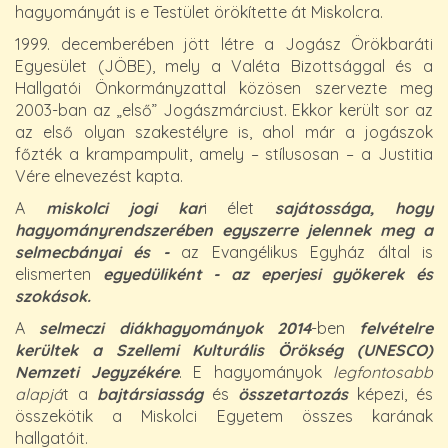
hagyományát is e Testület örökítette át Miskolcra.
1999. decemberében jött létre a Jogász Örökbaráti
Egyesület (JÖBE), mely a Valéta Bizottsággal és a
Hallgatói Önkormányzattal közösen szervezte meg
2003-ban az „első” Jogászmárciust. Ekkor került sor az
az első olyan szakestélyre is, ahol már a jogászok
főzték a krampampulit, amely – stílusosan – a Justitia
Vére elnevezést kapta.
A
miskolci jogi kar
i élet
sajátossága, hogy
hagyományrendszerében egyszerre jelennek meg a
selmecbányai és -
az Evangélikus Egyház által is
elismerten
egyedüliként - az eperjesi gyökerek és
szokások.
A
selmeczi diákhagyományok 2014
-ben
felvételre
kerültek a Szellemi Kulturális Örökség (UNESCO)
Nemzeti Jegyzékére
. E hagyományok
legfontosabb
alapjá
t a
bajtársiasság
és
összetartozás
képezi, és
összekötik a Miskolci Egyetem összes karának
hallgatóit.