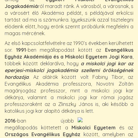
Jogakadémiá
ról maradt ránk. A városból, a városnak, s
a városért élő Akadémia példát, s példájával erkölcsi
tartást ad ma is számunkra. Igyekszünk azzal tisztelegni
elődeink előtt, hogy erőnk szerint próbálunk megfelelni a
magas mércének.
Az első kapcsolatfelvételre az 1990’s években kerülhetett
sor.
1991
-ben megállapodást kötött az
Evangélikus
Egyház Akadémiája és a Miskolci Egyetem Jogi Kara
,
többek között deklarálva, hogy
a miskolci jogi kar az
eperjesi-miskolci jogakadémia szellemi örökségének
hordozója
. Az aláírók között volt Fabiny Tibor, az
Evangélikus Akadémia professzora, Novotni Zoltán
magánjogász professzor, mint a miskolci jogi kar
dékánja, valamint a miskolci jogi kar római jogász
professzoraként az a Zlinszky János is, aki később a
katolikus jogi kar alapító dékánja is lett.
2016
-ban újabb
megállapodás köttetett a
Miskolci Egyetem
és az
Országos Evangélikus Egyház
között, amelyben az