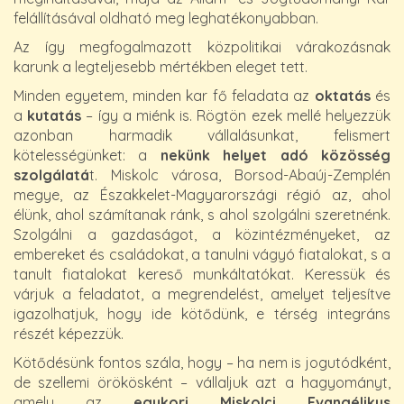
felállításával oldható meg leghatékonyabban.
Az így megfogalmazott közpolitikai várakozásnak
karunk a legteljesebb mértékben eleget tett.
Minden egyetem, minden kar fő feladata az
oktatás
és
a
kutatás
– így a miénk is. Rögtön ezek mellé helyezzük
azonban harmadik vállalásunkat, felismert
kötelességünket: a
nekünk helyet adó közösség
szolgálatá
t. Miskolc városa, Borsod-Abaúj-Zemplén
megye, az Északkelet-Magyarországi régió az, ahol
élünk, ahol számítanak ránk, s ahol szolgálni szeretnénk.
Szolgálni a gazdaságot, a közintézményeket, az
embereket és családokat, a tanulni vágyó fiatalokat, s a
tanult fiatalokat kereső munkáltatókat. Keressük és
várjuk a feladatot, a megrendelést, amelyet teljesítve
igazolhatjuk, hogy ide kötődünk, e térség integráns
részét képezzük.
Kötődésünk fontos szála, hogy – ha nem is jogutódként,
de szellemi örökösként – vállaljuk azt a hagyományt,
amely az
egykori Miskolci Evangélikus