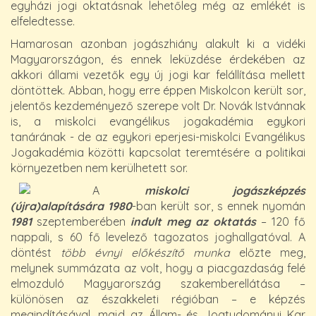
egyházi jogi oktatásnak lehetőleg még az emlékét is
elfeledtesse.
Hamarosan azonban jogászhiány alakult ki a vidéki
Magyarországon, és ennek leküzdése érdekében az
akkori állami vezetők egy új jogi kar felállítása mellett
döntöttek. Abban, hogy erre éppen Miskolcon került sor,
jelentős kezdeményező szerepe volt Dr. Novák Istvánnak
is, a miskolci evangélikus jogakadémia egykori
tanárának - de az egykori eperjesi-miskolci Evangélikus
Jogakadémia közötti kapcsolat teremtésére a politikai
környezetben nem kerülhetett sor.
A
miskolci jogászképzés
(újra)alapítására 1980
-ban került sor, s ennek nyomán
1981
szeptemberében
indult meg az oktatás
– 120 fő
nappali, s 60 fő levelező tagozatos joghallgatóval. A
döntést
több évnyi el
ő
készít
ő
munka
előzte meg,
melynek summázata az volt, hogy a piacgazdaság felé
elmozduló Magyarország szakemberellátása –
különösen az északkeleti régióban – e képzés
megindításával, majd az Állam- és Jogtudományi Kar