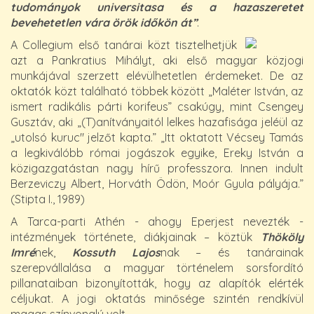
tudományok universitasa és a hazaszeretet
bevehetetlen vára örök id
ő
kön át”
.
A Collegium első tanárai közt tisztelhetjük
azt a Pankratius Mihályt, aki első magyar közjogi
munkájával szerzett elévülhetetlen érdemeket. De az
oktatók közt található többek között „Maléter István, az
ismert radikális párti korifeus” csakúgy, mint Csengey
Gusztáv, aki „(T)anítványaitól lelkes hazafisága jeléül az
„utolsó kuruc" jelzőt kapta.” „Itt oktatott Vécsey Tamás
a legkiválóbb római jogászok egyike, Ereky István a
közigazgatástan nagy hírű professzora. Innen indult
Berzeviczy Albert, Horváth Ödön, Moór Gyula pályája.”
(Stipta I., 1989)
A Tarca-parti Athén - ahogy Eperjest nevezték -
intézmények története, diákjainak – köztük
Thököly
Imré
nek,
Kossuth Lajos
nak – és tanárainak
szerepvállalása a magyar történelem sorsfordító
pillanataiban bizonyították, hogy az alapítók elérték
céljukat. A jogi oktatás minősége szintén rendkívül