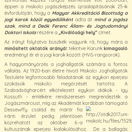
színvonalú képzés rangos elismerése volt 2006-ban,
éppen a miskolci jogászképzés újraalapításának 25-ik
évfordulóján, hogy a
Magyar Akkreditáció Bizottság a
jogi karok közül egyedüliként
adta át
mind a jogász
szak
,
mind a Deák Ferenc Állam- és Jogtudományi
Doktori Iskola
részére a
„Kiválósági hely”
címet.
Az irányt folytatva büszkék vagyunk rá, hogy mára a
minősített oktatók arányá
t tekintve Karunk
kimagasló
eredményt ér el a jogi karok között (HVG-rangsorok).
A hagyományőrzés a joghallgatók számára is fontos
vállalás. Az 1920-ban életre hívott Miskolci Joghallgatók
Testülete legfontosabb feladatának az egykori eperjesi
szokások miskolci megőrzését tartotta. A
Szabadságharcért elkötelezett egykori diákok - így
Kossuth - emlékére rendszeresen megrendezték a
Jogászmárciust, míg az Akadémiát korábban támogató
Dessewffy család és mártír fia
iránti érzület pedig jelentősen
közrehatott az október 6.-a
kultuszának eperjesi kialakulásához. De a ballagás