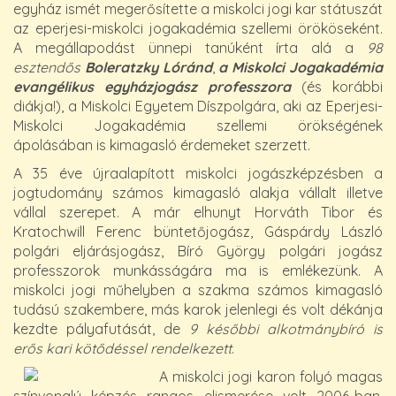
egyház ismét megerősítette a miskolci jogi kar státuszát
az eperjesi-miskolci jogakadémia szellemi örököseként.
A megállapodást ünnepi tanúként írta alá a
98
esztendős
Boleratzky Lóránd
,
a Miskolci Jogakadémia
evangélikus egyházjogász professzora
(és korábbi
diákja!), a Miskolci Egyetem Díszpolgára, aki az Eperjesi-
Miskolci Jogakadémia szellemi örökségének
ápolásában is kimagasló érdemeket szerzett.
A 35 éve újraalapított miskolci jogászképzésben a
jogtudomány számos kimagasló alakja vállalt illetve
vállal szerepet. A már elhunyt Horváth Tibor és
Kratochwill Ferenc büntetőjogász, Gáspárdy László
polgári eljárásjogász, Bíró György polgári jogász
professzorok munkásságára ma is emlékezünk. A
miskolci jogi műhelyben a szakma számos kimagasló
tudású szakembere, más karok jelenlegi és volt dékánja
kezdte pályafutását, de
9 későbbi alkotmánybíró is
erős kari kötődéssel rendelkezett
.
A miskolci jogi karon folyó magas